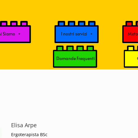
i Siamo
I nostri servizi
Metod
Domande Frequenti
Elisa Arpe
Ergoterapista BSc