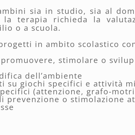
ambini sia in studio, sia al dom
 la terapia richieda la valuta
lio o a scuola.
rogetti in ambito scolastico co
promuovere, stimolare o svilupp
difica dell’ambiente
 su giochi specifici e attività m
ecifici (attenzione, grafo-motrici
 di prevenzione o stimolazione a
asse