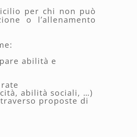
icilio per chi non può
zione o l’allenamento
me:
are abilità e
irate
tà, abilità sociali, …)
ttraverso proposte di