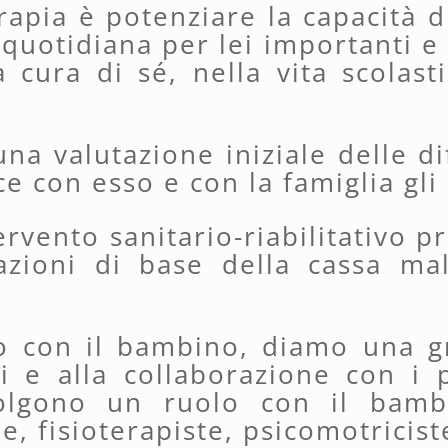
erapia è potenziare la capacità 
a quotidiana per lei importanti 
a cura di sé, nella vita scolast
na valutazione iniziale delle di
 con esso e con la famiglia gli o
ervento sanitario-riabilitativo p
zioni di base della cassa mala
.
tto con il bambino, diamo una g
i e alla collaborazione con i p
volgono un ruolo con il bambi
, fisioterapiste, psicomotricist