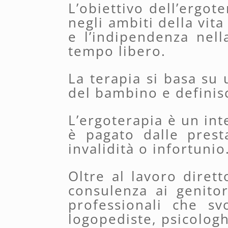
L’obiettivo dell’ergot
negli ambiti della vit
e l’indipendenza nell
tempo libero.
La terapia si basa su u
del bambino e definisce
L’ergoterapia è un int
è pagato dalle presta
invalidità o infortunio
Oltre al lavoro dire
consulenza ai genitor
professionali che s
logopediste, psicologhe