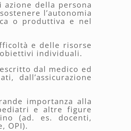
di azione della persona
e sostenere l’autonomia
ica o produttiva e nel
fficoltà e delle risorse
biettivi individuali.
rescritto dal medico ed
ti, dall’assicurazione
rande importanza alla
ediatri e altre figure
no (ad. es. docenti,
e, OPI).